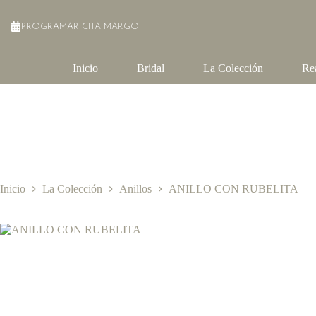
Saltar
al
PROGRAMAR CITA MARGO
contenido
Inicio
Bridal
La Colección
Re
Inicio
La Colección
Anillos
ANILLO CON RUBELITA