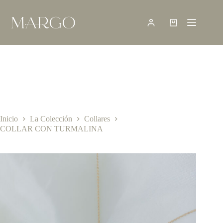
Saltar
al
contenido
Shopping
cart
Inicio
La Colección
Collares
COLLAR CON TURMALINA