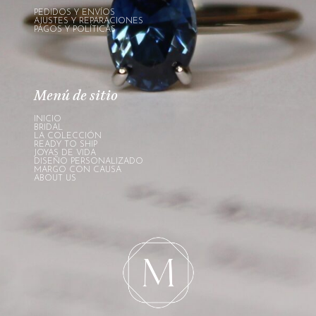
PEDIDOS Y ENVÍOS
AJUSTES Y REPARACIONES
PAGOS Y POLÍTICAS
Menú de sitio
INICIO
BRIDAL
LA COLECCIÓN
READY TO SHIP
JOYAS DE VIDA
DISEÑO PERSONALIZADO
MARGO CON CAUSA
ABOUT US