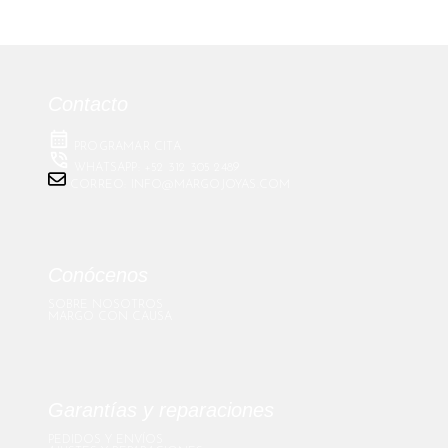
Contacto
PROGRAMAR CITA
WHATSAPP: +52 312 305 2489
CORREO: INFO@MARGOJOYAS.COM
Conócenos
SOBRE NOSOTROS
MARGO CON CAUSA
Garantías y reparaciones
PEDIDOS Y ENVÍOS