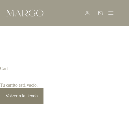
Saltar
al
contenido
Shopping
cart
Cart
Tu carrito está vacío.
Volver a la tienda