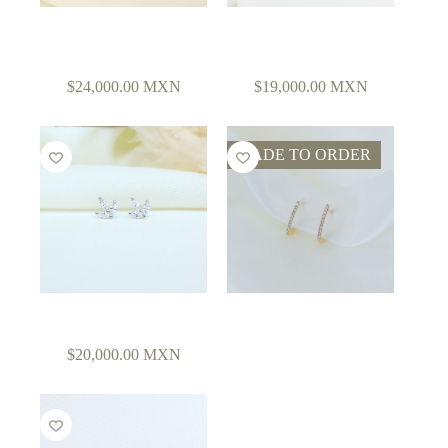
ARETES CON
ARETES CON
ESPESARTITAS
TSAVORITAS
$
24,000.00
MXN
$
19,000.00
MXN
MADE TO ORDER
ARETES DIAMANTES
HUGGIES CON
DIAMANTES
$
20,000.00
MXN