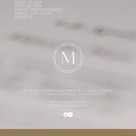
READY TO SHIP
JOYAS DE VIDA
DISEÑO PERSONALIZADO
MARGO CON CAUSA
ABOUT US
EN MARGO ESTAMOS AQUI PARA IR DE LA MANO CONTIGO,
Y JUNTOS CREAR LA JOYA QUE SIEMPRE SOÑASTE
WWW.MARGOJOYAS.COM
COPYRIGHT © 2026 MARGO