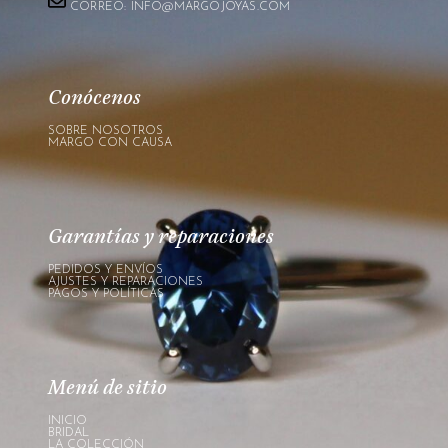
CORREO: INFO@MARGOJOYAS.COM
Conócenos
SOBRE NOSOTROS
MARGO CON CAUSA
Garantías y reparaciones
PEDIDOS Y ENVÍOS
AJUSTES Y REPARACIONES
PAGOS Y POLÍTICAS
Menú de sitio
INICIO
BRIDAL
LA COLECCIÓN