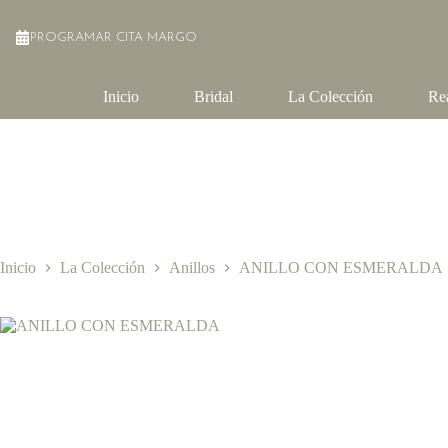
Saltar
al
PROGRAMAR CITA MARGO
contenido
Inicio
Bridal
La Colección
Re
Inicio
La Colección
Anillos
ANILLO CON ESMERALDA