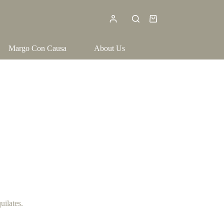
Shopping
cart
Margo Con Causa
About Us
uilates.