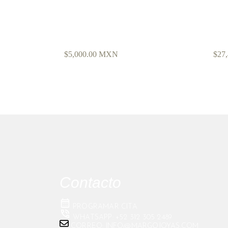
STUDS CON TURQUESAS
DIJE C
$
5,000.00
MXN
$
27
Contacto
PROGRAMAR CITA
WHATSAPP: +52 312 305 2489
CORREO: INFO@MARGOJOYAS.COM