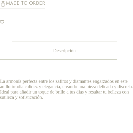
MADE TO ORDER
Descripción
La armonía perfecta entre los zafiros y diamantes engarzados en este
anillo irradia calidez y elegancia, creando una pieza delicada y discreta.
Ideal para añadir un toque de brillo a tus días y resaltar tu belleza con
sutileza y sofisticación.