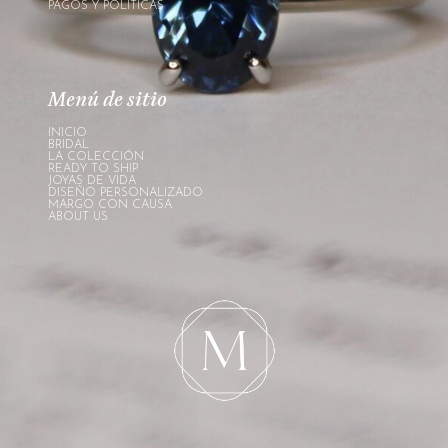
PAGOS Y POLÍTICAS
Menú de sitio
INICIO
BRIDAL
LA COLECCIÓN
READY TO SHIP
JOYAS DE VIDA
DISEÑO PERSONALIZADO
MARGO CON CAUSA
ABOUT US