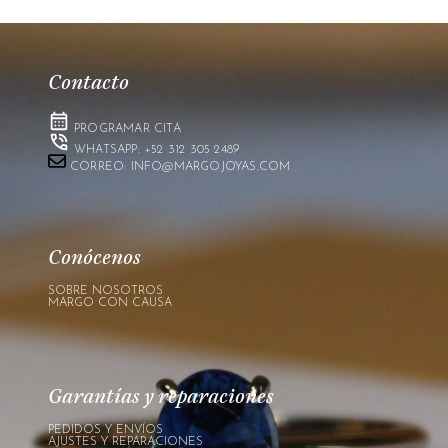
Contacto
PROGRAMAR CITA
WHATSAPP: +52 312 305 2489
CORREO: INFO@MARGOJOYAS.COM
Conócenos
SOBRE NOSOTROS
MARGO CON CAUSA
Garantías y reparaciones
PEDIDOS Y ENVÍOS
AJUSTES Y REPARACIONES