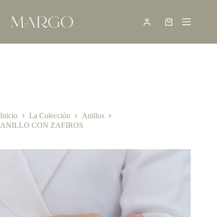
Saltar
al
contenido
Shopping
cart
Inicio
La Colección
Anillos
ANILLO CON ZAFIROS